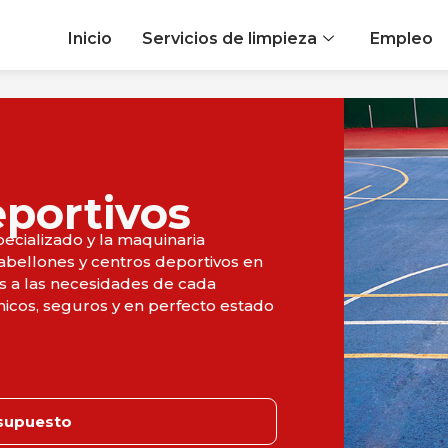
Inicio
Servicios de limpieza
Empleo
eportivos
ecializado y la maquinaria
pabellones y centros deportivos en
s a las necesidades de cada
énicos, seguros y en perfecto estado
esupuesto