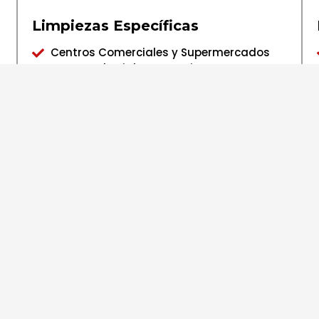
Limpiezas Específicas
Centros Comerciales y Supermercados
Naves Indutriales y Garajes
Mantenimiento de Cristales
Cristales Altos
Recuperación de Cristales
 limpieza en