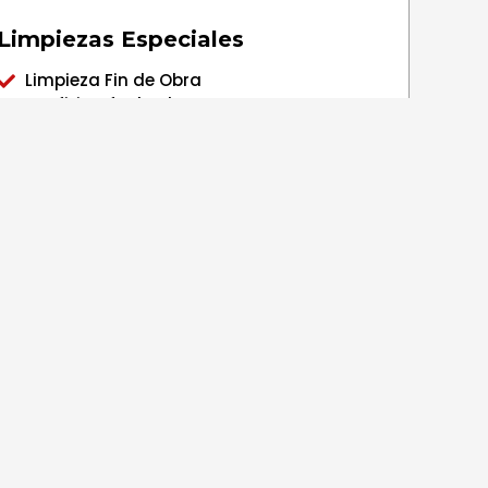
Limpiezas Especiales
Limpieza Fin de Obra
Grafitis y fachadas
Pavimentos
Cristalizado de terrazo y marmol
Limpieza específica de porcelánico
Moquetas, Alfombras y Tapizados