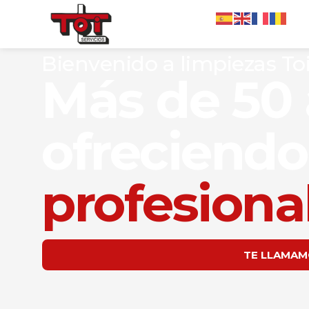
Bienvenido a limpiezas To
Más de 50
ofreciend
profesiona
TE LLAMAM