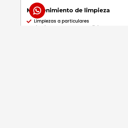
Mantenimiento de limpieza
Limpiezas a particulares
Limpiezas a empresas y oficinas
Comunidades de Vecinos
Locales Comerciales
Pabellones deportivos
Organismos oficiales
Colegios
¿Necesita un servicio de