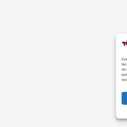
Est
téc
rec
pub
soc