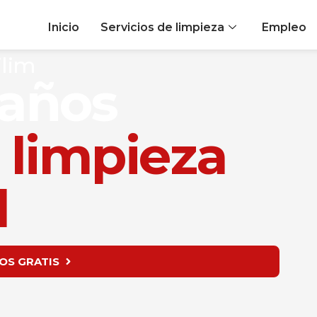
Inicio
Servicios de limpieza
Empleo
ilim
 años
o
limpieza
l
OS GRATIS