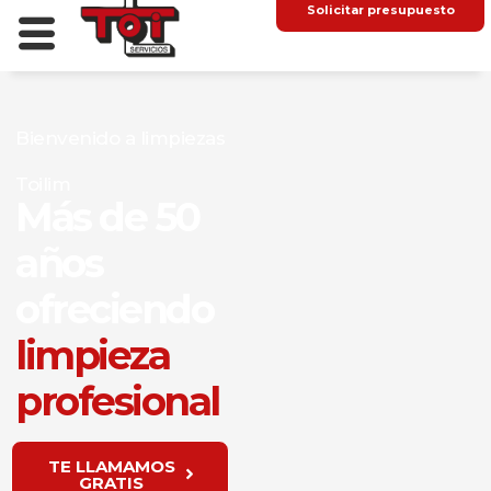
Solicitar presupuesto
Bienvenido a limpiezas
Toilim
Más de 50
años
ofreciendo
limpieza
profesional
TE LLAMAMOS
GRATIS