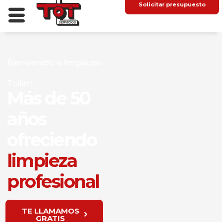
Solicitar presupuesto
Bienvenido a limpiezas
Toilim
Más de 50
años
ofreciendo
limpieza
profesional
TE LLAMAMOS
GRATIS