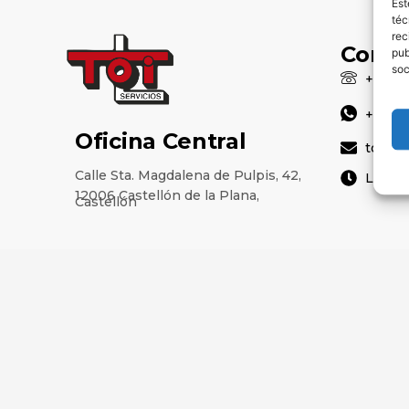
Est
téc
rec
Conta
pub
soc
+34 96
+34 64
Oficina Central
toi@li
Calle Sta. Magdalena de Pulpis, 42,
Lunes 
12006 Castellón de la Plana,
Castellón