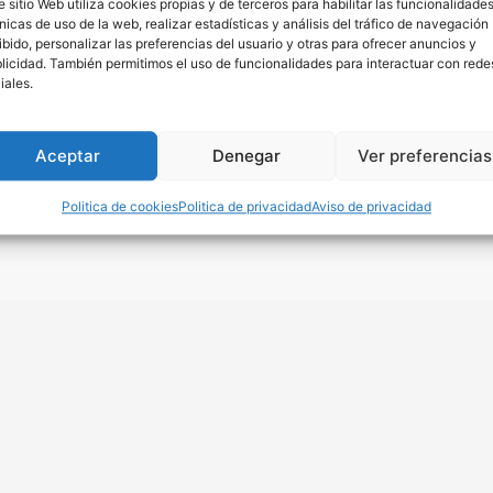
e sitio Web utiliza cookies propias y de terceros para habilitar las funcionalidade
nicas de uso de la web, realizar estadísticas y análisis del tráfico de navegación
ibido, personalizar las preferencias del usuario y otras para ofrecer anuncios y
cto
Toilim
licidad. También permitimos el uso de funcionalidades para interactuar con rede
iales.
Quienes somos
4 24 42 02
Trabaja con nosotros
7 560 996
Contacto
Aceptar
Denegar
Ver preferencias
Solicitar presupuesto
mpiezas-toilim.com
Politica de cookies
Politica de privacidad
Aviso de privacidad
a Viernes de 9:00h a 15:00h